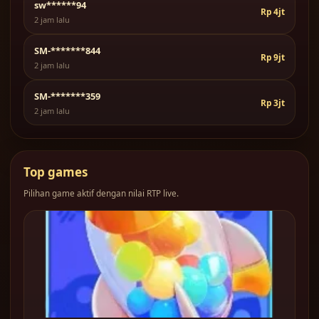
sw******94
Rp 4jt
2 jam lalu
SM-*******844
Rp 9jt
2 jam lalu
SM-*******359
Rp 3jt
2 jam lalu
Top games
Pilihan game aktif dengan nilai RTP live.