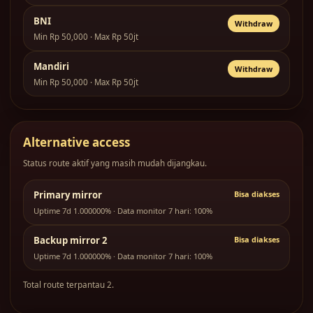
BNI
Withdraw
Min Rp 50,000 · Max Rp 50jt
Mandiri
Withdraw
Min Rp 50,000 · Max Rp 50jt
Alternative access
Status route aktif yang masih mudah dijangkau.
Primary mirror
Bisa diakses
Uptime 7d 1.000000% · Data monitor 7 hari: 100%
Backup mirror 2
Bisa diakses
Uptime 7d 1.000000% · Data monitor 7 hari: 100%
Total route terpantau 2.